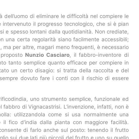
 dell’uomo di eliminare le difficoltà nel compiere le
 è intervenuto il progresso tecnologico, che si è pian
si e spesso lontani dalla quotidianità. Non crediate,
n una certa regolarità siano facilmente accessibili;
ti, ma per altre, magari meno frequenti, è necessario
a proposto
Nunzio Casciaro
, il fabbro-inventore di
to tanto semplice quanto efficace per compiere in
to un certo disagio: si tratta della raccolta e del
sempre dovuto fare i conti con il rischio di essere
prificodindia, uno strumento semplice, funzionale ed
fabbro di Vignacastrisi. L’invenzione, infatti, non è
molla: utilizzandola come si usa normalmente una
 il fico d’india dalla pianta con maggiore facilità.
onsente di farlo anche sul posto: tenendo il frutto
lio sui due lati più piccoli del frutto e uno su quello