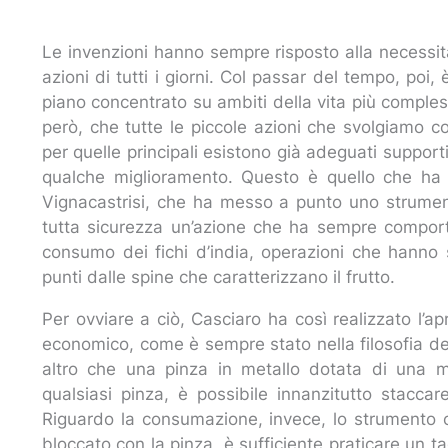
Le invenzioni hanno sempre risposto alla necessità
azioni di tutti i giorni. Col passar del tempo, poi,
piano concentrato su ambiti della vita più comples
però, che tutte le piccole azioni che svolgiamo co
per quelle principali esistono già adeguati suppor
qualche miglioramento. Questo è quello che h
Vignacastrisi, che ha messo a punto uno strumen
tutta sicurezza un’azione che ha sempre comporta
consumo dei fichi d’india, operazioni che hanno 
punti dalle spine che caratterizzano il frutto.
Per ovviare a ciò, Casciaro ha così realizzato l’a
economico, come è sempre stato nella filosofia del 
altro che una pinza in metallo dotata di una 
qualsiasi pinza, è possibile innanzitutto staccare
Riguardo la consumazione, invece, lo strumento c
bloccato con la pinza, è sufficiente praticare un tag