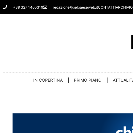
Vai
+39 327 1460319
redazione@belpaeseweb.it
CONTATTI
ARCHIVIO
al
contenuto
IN COPERTINA
PRIMO PIANO
ATTUALIT