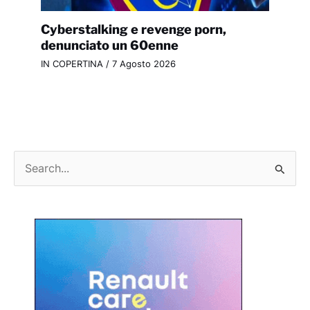
Cyberstalking e revenge porn,
denunciato un 60enne
IN COPERTINA
/
7 Agosto 2026
C
e
r
c
a
: