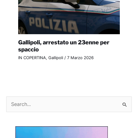
Gallipoli, arrestato un 23enne per
spaccio
IN COPERTINA
,
Gallipoli
/
7 Marzo 2026
C
e
r
c