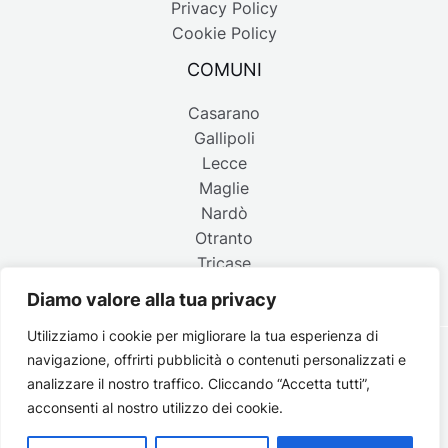
Privacy Policy
Cookie Policy
COMUNI
Casarano
Gallipoli
Lecce
Maglie
Nardò
Otranto
Tricase
Diamo valore alla tua privacy
Utilizziamo i cookie per migliorare la tua esperienza di
navigazione, offrirti pubblicità o contenuti personalizzati e
Copyright © 2026 Belpaese | Periodico d'informazione del
analizzare il nostro traffico. Cliccando “Accetta tutti”,
Salento - P.IVA 4637850753 - Testata registrata il 18 gennaio
acconsenti al nostro utilizzo dei cookie.
2002 al n. 778 del registro della Stampa del Tribunale di
Lecce | Credits:
Strategie digitali