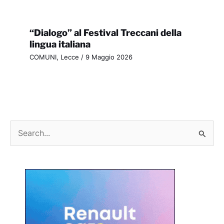
“Dialogo” al Festival Treccani della
lingua italiana
COMUNI
,
Lecce
/
9 Maggio 2026
C
e
r
c
a
: