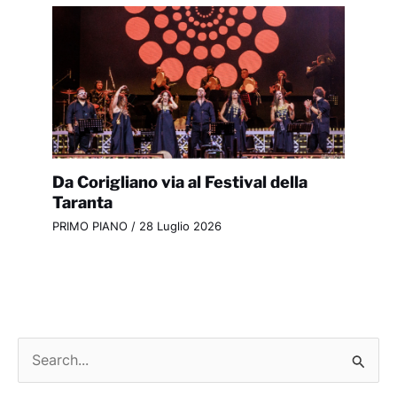
Da Corigliano via al Festival della
Taranta
PRIMO PIANO
/
28 Luglio 2026
C
e