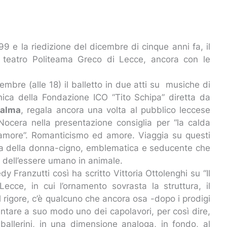
 e la riedizione del dicembre di cinque anni fa, il
al teatro Politeama Greco di Lecce, ancora con le
mbre (alle 18) il balletto in due atti su musiche di
fonica della Fondazione ICO “Tito Schipa” diretta da
Palma
, regala ancora una volta al pubblico leccese
ocera nella presentazione consiglia per “la calda
’amore”. Romanticismo ed amore. Viaggia su questi
enda della donna-cigno, emblematica e seducente che
i dell’essere umano in animale.
dy Franzutti così ha scritto Vittoria Ottolenghi su “Il
Lecce, in cui l’ornamento sovrasta la struttura, il
 il rigore, c’è qualcuno che ancora osa -dopo i prodigi
ntare a suo modo uno dei capolavori, per così dire,
6 ballerini, in una dimensione analoga, in fondo, al