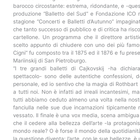
barocco circostante: estrema, ridondante, e -questo
produzione “Balletto del Sud” e Fondazione ICO 
stagione “Concerti e Balletti d’Autunno” impagina
che tanto successo di pubblico e di critica ha riscos
cartellone. Un programma che il direttore artisti
scelto appunto di chiudere con uno dei più famosi
Cigni” fu composto tra il 1875 ed il 1876 e fu pres
Mariinskij di San Pietroburgo.
“I tre grandi balletti di Cajkovskij -ha dichia
spettacolo- sono delle autentiche confessioni, de
personale, ed io sentivo che la magia di Rothbar
a tutti noi. Non è infatti ad irreali incantesimi, m
tutti abbiamo ceduto almeno una volta nella nostr
fanciulla nelle sue due incarnazioni tipicament
vessato. Il finale è una vox media, scena ambigua t
che il cedere alla bellezza dell’arte -la protagon
mondo reale? O è forse il mondo della quotidianità
la questione diventa: l’arte, con le sue bellezze, è 