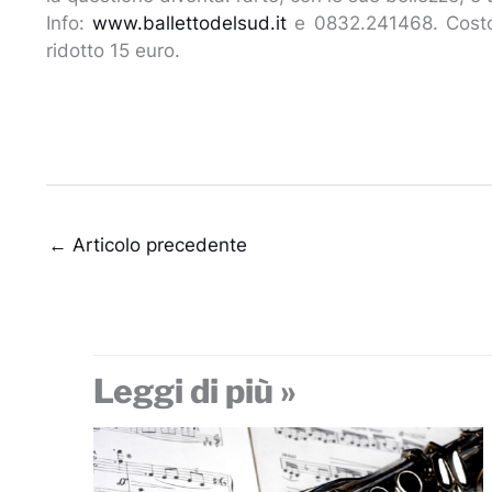
Info:
www.ballettodelsud.it
e 0832.241468. Costo b
ridotto 15 euro.
←
Articolo precedente
Leggi di più »