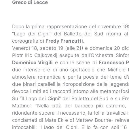
Greco di Lecce
Dopo la prima rappresentazione del novembre 1999
“Lago dei Cigni” del Balletto del Sud ritorna 
coreografie di
Fredy Franzutti
.
Venerdì 18, sabato 19 (alle 21) e domenica 20 dice
Piotr Il’ic Cajkovskij eseguite dall’Orchestra Sin
Domenico Virgili
e con le scene di
Francesco 
due intense ore di uno spettacolo che Michele N
atmosfera romantica e per la poesia del tema d
due binari paralleli la riproposizione della legg
rievoca i miti ed i racconti intorno alle metamorfos
Su “Il Lago dei Cigni” del Balletto del Sud e su Fre
Mattino”: “Nella città del barocco più estremo, 
ridondante supera il necessario, la follia travalica
conclamati di Mats Ek e di Mattew Bourne- reinve
intoccabili: Il lago dei Cigni. E lo fa con soli 1