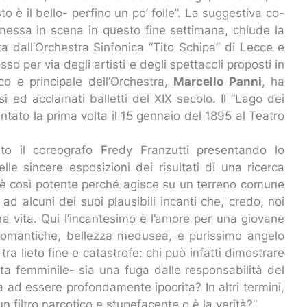
 è il bello- perfino un po’ folle”. La suggestiva co-
messa in scena in questo fine settimana, chiude la
ta dall’Orchestra Sinfonica “Tito Schipa” di Lecce e
so per via degli artisti e degli spettacoli proposti in
co e principale dell’Orchestra,
Marcello Panni
, ha
 ed acclamati balletti del XIX secolo. Il “Lago dei
entato la prima volta il 15 gennaio del 1895 al Teatro
rato il coreografo Fredy Franzutti presentando lo
lle sincere esposizioni dei risultati di una ricerca
t è così potente perché agisce su un terreno comune
a ad alcuni dei suoi plausibili incanti che, credo, noi
a vita. Qui l’incantesimo è l’amore per una giovane
e romantiche, bellezza medusea, e purissimo angelo
ra lieto fine e catastrofe: chi può infatti dimostrare
ista femminile- sia una fuga dalle responsabilità del
 ad essere profondamente ipocrita? In altri termini,
un filtro narcotico e stupefacente o è la verità?”.