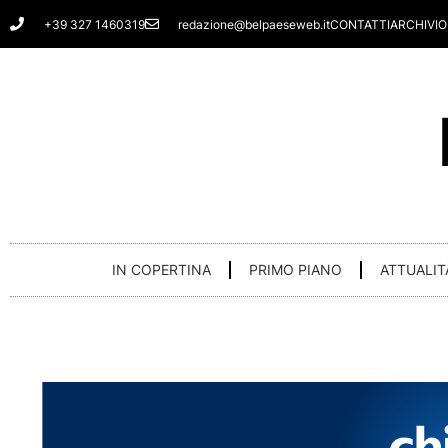
Vai
+39 327 1460319
redazione@belpaeseweb.it
CONTATTI
ARCHIVIO
al
contenuto
IN COPERTINA
PRIMO PIANO
ATTUALIT