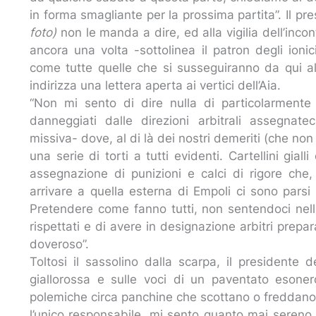
in forma smagliante per la prossima partita”. Il pre
foto)
non le manda a dire, ed alla vigilia dell’inco
ancora una volta -sottolinea il patron degli ion
come tutte quelle che si susseguiranno da qui a
indirizza una lettera aperta ai vertici dell’Aia.
“Non mi sento di dire nulla di particolarment
danneggiati dalle direzioni arbitrali assegnate
missiva- dove, al di là dei nostri demeriti (che n
una serie di torti a tutti evidenti. Cartellini gial
assegnazione di punizioni e calci di rigore che,
arrivare a quella esterna di Empoli ci sono parsi
Pretendere come fanno tutti, non sentendoci nella
rispettati e di avere in designazione arbitri prepa
doveroso”.
Toltosi il sassolino dalla scarpa, il presidente 
giallorossa e sulle voci di un paventato esone
polemiche circa panchine che scottano o freddano 
l’unico responsabile, mi sento quanto mai sereno