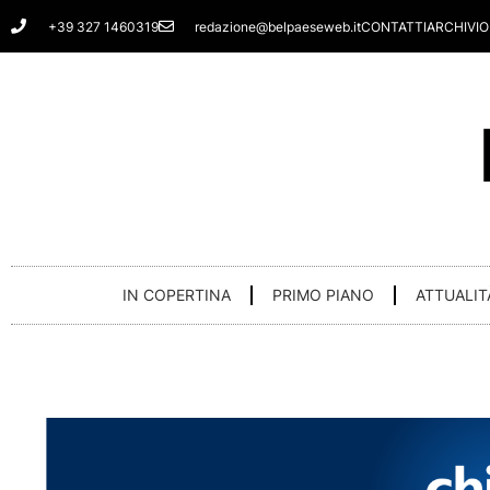
Vai
+39 327 1460319
redazione@belpaeseweb.it
CONTATTI
ARCHIVIO
al
contenuto
IN COPERTINA
PRIMO PIANO
ATTUALIT