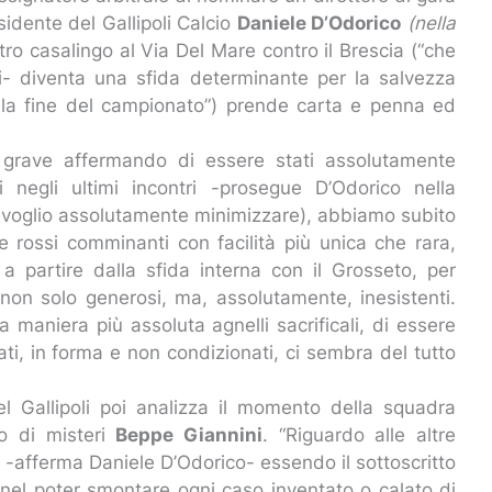
sidente del Gallipoli Calcio
Daniele D’Odorico
(nella
ntro casalingo al Via Del Mare contro il Brescia (“che
ici- diventa una sfida determinante per la salvezza
lla fine del campionato”) prende carta e penna ed
e grave affermando di essere stati assolutamente
ci negli ultimi incontri -prosegue D’Odorico nella
on voglio assolutamente minimizzare), abbiamo subito
li e rossi comminanti con facilità più unica che rara,
 a partire dalla sfida interna con il Grosseto, per
 non solo generosi, ma, assolutamente, inesistenti.
 maniera più assoluta agnelli sacrificali, di essere
rati, in forma e non condizionati, ci sembra del tutto
del Gallipoli poi analizza il momento della squadra
ro di misteri
Beppe Giannini
. “Riguardo alle altre
-afferma Daniele D’Odorico- essendo il sottoscritto
 nel poter smontare ogni caso inventato o calato di