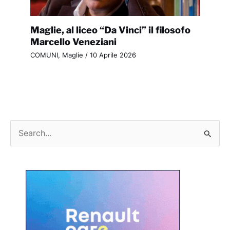
Maglie, al liceo “Da Vinci” il filosofo
Marcello Veneziani
COMUNI
,
Maglie
/
10 Aprile 2026
C
e
r
c
a
: