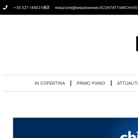
Vai
+39 327 1460319
redazione@belpaeseweb.it
CONTATTI
ARCHIVIO
al
contenuto
IN COPERTINA
PRIMO PIANO
ATTUALIT