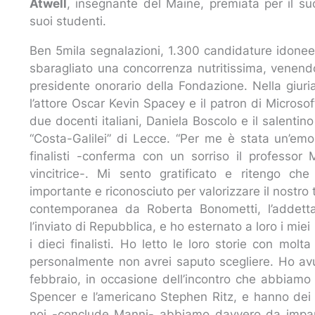
Atwell
, insegnante del Maine, premiata per il su
suoi studenti.
Ben 5mila segnalazioni, 1.300 candidature idone
sbaragliato una concorrenza nutritissima, venend
presidente onorario della Fondazione. Nella giuria
l’attore Oscar Kevin Spacey e il patron di Microsof
due docenti italiani, Daniela Boscolo e il salentino
“Costa-Galilei” di Lecce. “Per me è stata un’emo
finalisti -conferma con un sorriso il professor
vincitrice-. Mi sento gratificato e ritengo c
importante e riconosciuto per valorizzare il nostro t
contemporanea da Roberta Bonometti, l’addetta
l’inviato di Repubblica, e ho esternato a loro i miei
i dieci finalisti. Ho letto le loro storie con mol
personalmente non avrei saputo scegliere. Ho avut
febbraio, in occasione dell’incontro che abbiamo
Spencer e l’americano Stephen Ritz, e hanno dei c
noi -conclude Manni- abbiamo davvero da impar