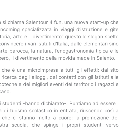
ese si chiama Salentour 4 fun, una nuova start-up che
ncoming specializzata in viaggi d’istruzione e gite
 storia, arte e… divertimento” questo lo slogan scelto
nvincere i vari istituti d’Italia, dalle elementari sino
 arte barocca, la natura, l’enogastronomia tipica e le
 però, il divertimento della movida made in Salento.
 che è una microimpresa a tutti gli effetti: dal sito
icerca degli alloggi, dai contatti con gli istituti alle
teche e dei migliori eventi del territorio i ragazzi e
caso.
di studenti -hanno dichiarato-. Puntiamo ad essere i
a di turismo scolastico in entrata, riuscendo così a
e che ci stanno molto a cuore: la promozione del
nostra scuola, che spinge i propri studenti verso