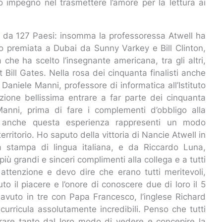
o impegno nel trasmettere l’amore per la lettura ai
e da 127 Paesi: insomma la professoressa Atwell ha
o premiata a Dubai da Sunny Varkey e Bill Clinton,
 che ha scelto l’insegnante americana, tra gli altri,
t Bill Gates. Nella rosa dei cinquanta finalisti anche
 Daniele Manni, professore di informatica all’Istituto
zione bellissima entrare a far parte dei cinquanta
 Manni, prima di fare i complementi d’obbligo alla
he anche questa esperienza rappresenti un modo
erritorio. Ho saputo della vittoria di Nancie Atwell in
 stampa di lingua italiana, e da Riccardo Luna,
 più grandi e sinceri complimenti alla collega e a tutti
ta attenzione e devo dire che erano tutti meritevoli,
o il piacere e l’onore di conoscere due di loro il 5
 avuto in tre con Papa Francesco, l’inglese Richard
urricula assolutamente incredibili. Penso che tutti
are tanto dal loro modo di vedere e concepire la