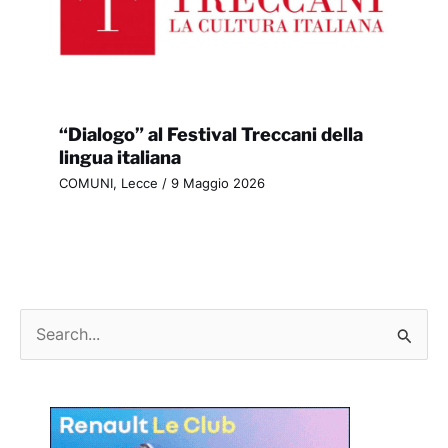
“Dialogo” al Festival Treccani della
lingua italiana
COMUNI
,
Lecce
/
9 Maggio 2026
C
e
r
c