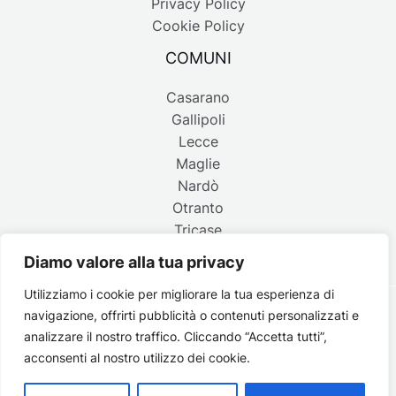
Privacy Policy
Cookie Policy
COMUNI
Casarano
Gallipoli
Lecce
Maglie
Nardò
Otranto
Tricase
Diamo valore alla tua privacy
Utilizziamo i cookie per migliorare la tua esperienza di
navigazione, offrirti pubblicità o contenuti personalizzati e
Copyright © 2026 Belpaese | Periodico d'informazione del
analizzare il nostro traffico. Cliccando “Accetta tutti”,
Salento - P.IVA 4637850753 - Testata registrata il 18 gennaio
acconsenti al nostro utilizzo dei cookie.
2002 al n. 778 del registro della Stampa del Tribunale di
Lecce | Credits:
Strategie digitali