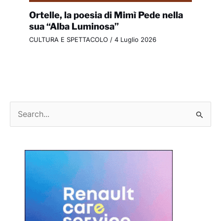
Ortelle, la poesia di Mimì Pede nella
sua “Alba Luminosa”
CULTURA E SPETTACOLO
/
4 Luglio 2026
C
e
r
c
a
: