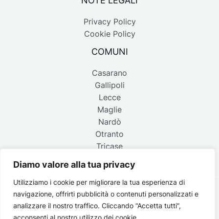
Privacy Policy
Cookie Policy
COMUNI
Casarano
Gallipoli
Lecce
Maglie
Nardò
Otranto
Tricase
Diamo valore alla tua privacy
Utilizziamo i cookie per migliorare la tua esperienza di
navigazione, offrirti pubblicità o contenuti personalizzati e
Copyright © 2026 Belpaese | Periodico d'informazione del
analizzare il nostro traffico. Cliccando “Accetta tutti”,
Salento - P.IVA 4637850753 - Testata registrata il 18 gennaio
acconsenti al nostro utilizzo dei cookie.