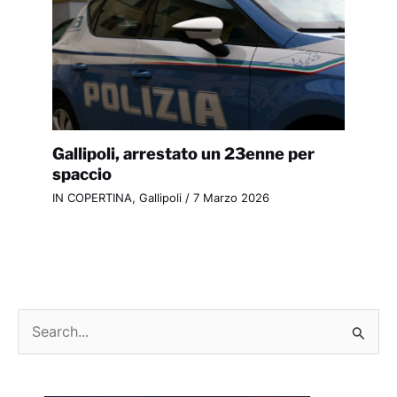
Gallipoli, arrestato un 23enne per
spaccio
IN COPERTINA
,
Gallipoli
/
7 Marzo 2026
C
e
r