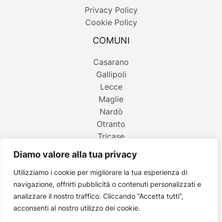
Privacy Policy
Cookie Policy
COMUNI
Casarano
Gallipoli
Lecce
Maglie
Nardò
Otranto
Tricase
Diamo valore alla tua privacy
Utilizziamo i cookie per migliorare la tua esperienza di
navigazione, offrirti pubblicità o contenuti personalizzati e
Copyright © 2026 Belpaese | Periodico d'informazione del
analizzare il nostro traffico. Cliccando “Accetta tutti”,
Salento - P.IVA 4637850753 - Testata registrata il 18 gennaio
acconsenti al nostro utilizzo dei cookie.
2002 al n. 778 del registro della Stampa del Tribunale di