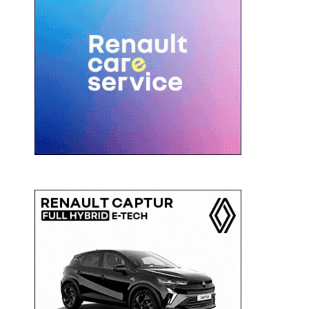
c
a
: