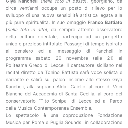
Giya Kancheli
(
nella foto in basso
), georgiano, da
circa vent’anni occupa un posto di rilievo per lo
sviluppo di una nuova sensibilità artistica legata alla
più pura spiritualità. In suo omaggio
Franco Battiato
(
nella foto in alto
), da sempre attento osservatore
della cultura orientale, partecipa ad un progetto
unico e prezioso intitolato Passaggi di tempo ispirato
al pensiero ed al messaggio di Kancheli in
programma sabato 20 novembre (alle 21) al
Politeama Greco di Lecce. Il cantautore siciliano nel
recital diretto da Tonino Battista sarà voce solista e
narrante e salirà sul palco insieme allo stesso Giya
Kancheli, alla soprano Alda Caiello, al coro di Voci
Bianche dell’Accademia di Santa Cecilia, al coro del
conservatorio “Tito Schipa” di Lecce ed al Parco
della Musica Contemporanea Ensemble.
Lo spettacolo è una coproduzione Fondazione
Musica per Roma e Puglia Sounds in collaborazione