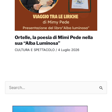
Ortelle, la poesia di Mimì Pede nella
sua “Alba Luminosa”
CULTURA E SPETTACOLO
/
4 Luglio 2026
C
e
r