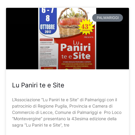
PALMARIGGI
Lu Paniri te e Site
L’Associazione “Lu Paniri te e Site” di Palmariggi con il
patrocinio di Regione Puglia, Provincia e Camera di
Commercio di Lecce, Comune di Palmariggi e Pro Loco
“Montevergine” presentano la 43esima edizione della
sagra “Lu Paniri te e Site”, tre