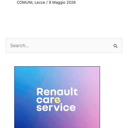
COMUNI
,
Lecce
/
9 Maggio 2026
C
e
r
c
a
: