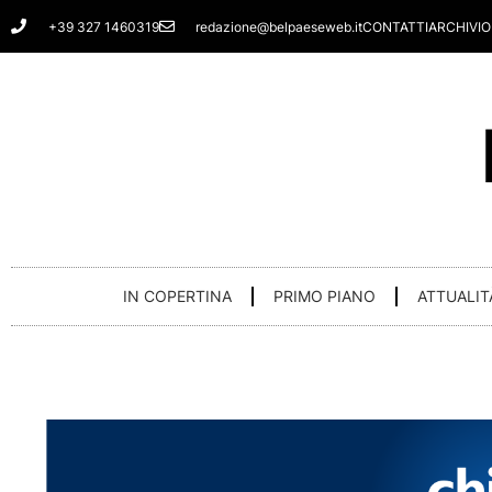
Vai
+39 327 1460319
redazione@belpaeseweb.it
CONTATTI
ARCHIVIO
al
contenuto
IN COPERTINA
PRIMO PIANO
ATTUALIT