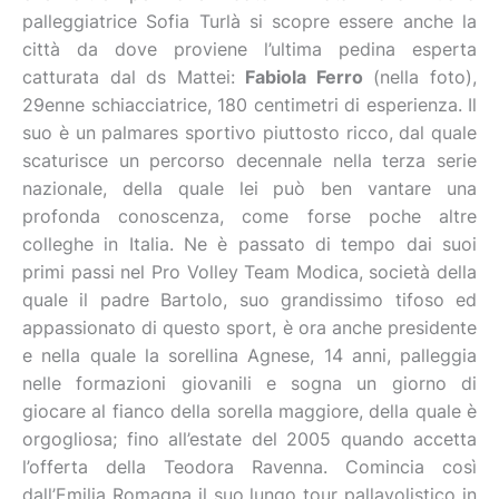
palleggiatrice Sofia Turlà si scopre essere anche la
città da dove proviene l’ultima pedina esperta
catturata dal ds Mattei:
Fabiola Ferro
(nella foto),
29enne schiacciatrice, 180 centimetri di esperienza. Il
suo è un palmares sportivo piuttosto ricco, dal quale
scaturisce un percorso decennale nella terza serie
nazionale, della quale lei può ben vantare una
profonda conoscenza, come forse poche altre
colleghe in Italia. Ne è passato di tempo dai suoi
primi passi nel Pro Volley Team Modica, società della
quale il padre Bartolo, suo grandissimo tifoso ed
appassionato di questo sport, è ora anche presidente
e nella quale la sorellina Agnese, 14 anni, palleggia
nelle formazioni giovanili e sogna un giorno di
giocare al fianco della sorella maggiore, della quale è
orgogliosa; fino all’estate del 2005 quando accetta
l’offerta della Teodora Ravenna. Comincia così
dall’Emilia Romagna il suo lungo tour pallavolistico in