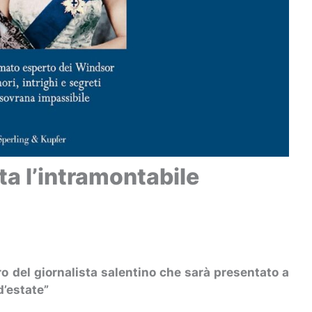
a l’intramontabile
ro del giornalista salentino che sarà presentato a
d’estate”