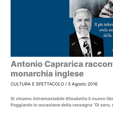
Antonio Caprarica raccont
monarchia inglese
CULTURA E SPETTACOLO
/
5 Agosto 2016
Si chiama
Intramontabile Elisabetta
il nuovo lib
Poggiardo in occasione della rassegna “Di sera, 