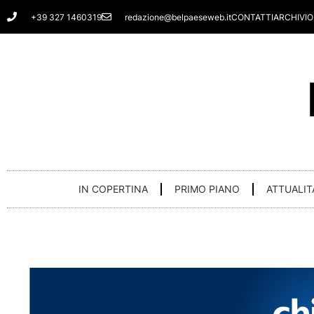
Vai
+39 327 1460319
redazione@belpaeseweb.it
CONTATTI
ARCHIVIO
al
contenuto
IN COPERTINA
PRIMO PIANO
ATTUALIT