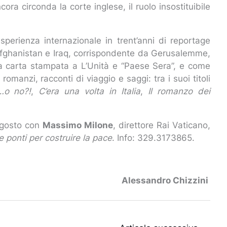
ora circonda la corte inglese, il ruolo insostituibile
perienza internazionale in trent’anni di reportage
in Afghanistan e Iraq, corrispondente da Gerusalemme,
lla carta stampata a L’Unità e “Paese Sera”, e come
romanzi, racconti di viaggio e saggi: tra i suoi titoli
 …o no?!
,
C’era una volta in Italia
,
Il romanzo dei
agosto con
Massimo Milone
, direttore Rai Vaticano,
 ponti per costruire la pace
. Info: 329.3173865.
Alessandro Chizzini