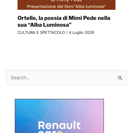
Ortelle, la poesia di Mimì Pede nella
sua “Alba Luminosa”
CULTURA E SPETTACOLO
/
4 Luglio 2026
C
e
r
c
a
: