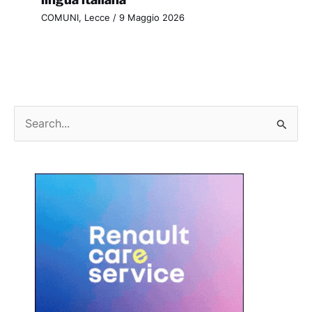
COMUNI
,
Lecce
/
9 Maggio 2026
C
e
r
c
a
: