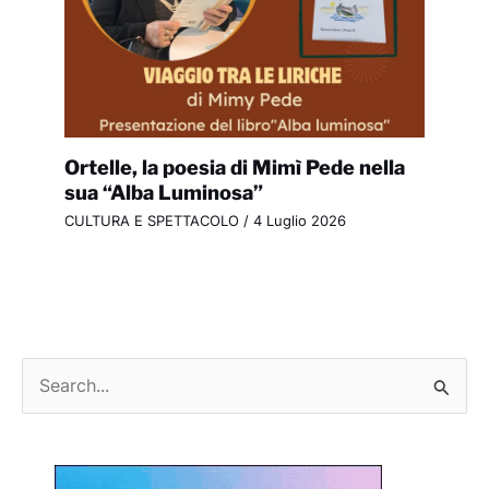
Ortelle, la poesia di Mimì Pede nella
sua “Alba Luminosa”
CULTURA E SPETTACOLO
/
4 Luglio 2026
C
e
r