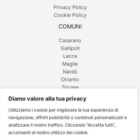
Privacy Policy
Cookie Policy
COMUNI
Casarano
Gallipoli
Lecce
Maglie
Nardò
Otranto
Tricase
Diamo valore alla tua privacy
Utilizziamo i cookie per migliorare la tua esperienza di
navigazione, offrirti pubblicità o contenuti personalizzati e
Copyright © 2026 Belpaese | Periodico d'informazione del
analizzare il nostro traffico. Cliccando “Accetta tutti”,
Salento - P.IVA 4637850753 - Testata registrata il 18 gennaio
acconsenti al nostro utilizzo dei cookie.
2002 al n. 778 del registro della Stampa del Tribunale di