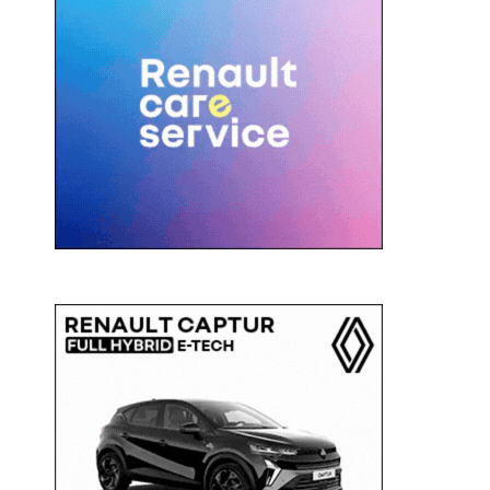
c
a
: